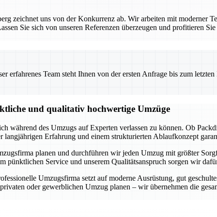
rg zeichnet uns von der Konkurrenz ab. Wir arbeiten mit moderner Te
ssen Sie sich von unseren Referenzen überzeugen und profitieren Sie
 erfahrenes Team steht Ihnen von der ersten Anfrage bis zum letzten Ka
nktliche und qualitativ hochwertige Umzüge
 sich während des Umzugs auf Experten verlassen zu können. Ob Packdi
er langjährigen Erfahrung und einem strukturierten Ablaufkonzept garan
lle Umzugsfirma planen und durchführen wir jeden Umzug mit größter Sorg
m pünktlichen Service und unserem Qualitätsanspruch sorgen wir dafür,
fessionelle Umzugsfirma setzt auf moderne Ausrüstung, gut geschultes
n privaten oder gewerblichen Umzug planen – wir übernehmen die gesam