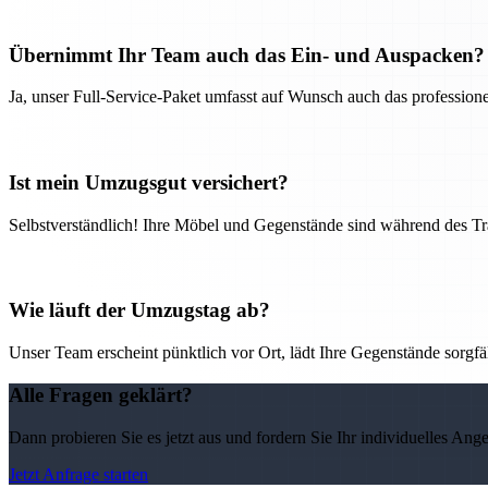
Übernimmt Ihr Team auch das Ein- und Auspacken?
Ja, unser Full-Service-Paket umfasst auf Wunsch auch das professio
Ist mein Umzugsgut versichert?
Selbstverständlich! Ihre Möbel und Gegenstände sind während des Tra
Wie läuft der Umzugstag ab?
Unser Team erscheint pünktlich vor Ort, lädt Ihre Gegenstände sorgfälti
Alle Fragen geklärt?
Dann probieren Sie es jetzt aus und fordern Sie Ihr individuelles Ang
Jetzt Anfrage starten