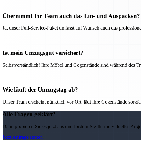
Übernimmt Ihr Team auch das Ein- und Auspacken?
Ja, unser Full-Service-Paket umfasst auf Wunsch auch das professio
Ist mein Umzugsgut versichert?
Selbstverständlich! Ihre Möbel und Gegenstände sind während des Tra
Wie läuft der Umzugstag ab?
Unser Team erscheint pünktlich vor Ort, lädt Ihre Gegenstände sorgfälti
Alle Fragen geklärt?
Dann probieren Sie es jetzt aus und fordern Sie Ihr individuelles Ang
Jetzt Anfrage starten