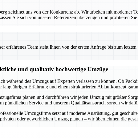
rg zeichnet uns von der Konkurrenz ab. Wir arbeiten mit moderner Te
ssen Sie sich von unseren Referenzen überzeugen und profitieren Sie
 erfahrenes Team steht Ihnen von der ersten Anfrage bis zum letzten Ka
nktliche und qualitativ hochwertige Umzüge
 sich während des Umzugs auf Experten verlassen zu können. Ob Packdi
er langjährigen Erfahrung und einem strukturierten Ablaufkonzept garan
lle Umzugsfirma planen und durchführen wir jeden Umzug mit größter Sorg
m pünktlichen Service und unserem Qualitätsanspruch sorgen wir dafür,
fessionelle Umzugsfirma setzt auf moderne Ausrüstung, gut geschultes
n privaten oder gewerblichen Umzug planen – wir übernehmen die gesam