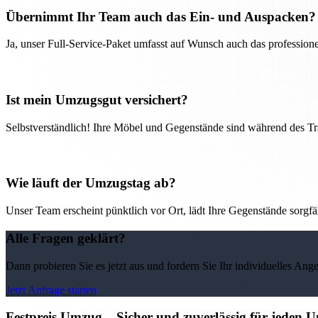
Übernimmt Ihr Team auch das Ein- und Auspacken?
Ja, unser Full-Service-Paket umfasst auf Wunsch auch das professio
Ist mein Umzugsgut versichert?
Selbstverständlich! Ihre Möbel und Gegenstände sind während des Tra
Wie läuft der Umzugstag ab?
Unser Team erscheint pünktlich vor Ort, lädt Ihre Gegenstände sorgfälti
Alle Fragen geklärt?
Dann probieren Sie es jetzt aus und fordern Sie Ihr individuelles Ang
Jetzt Anfrage starten
Festpreis Umzug – Sicher und zuverlässig für jeden 