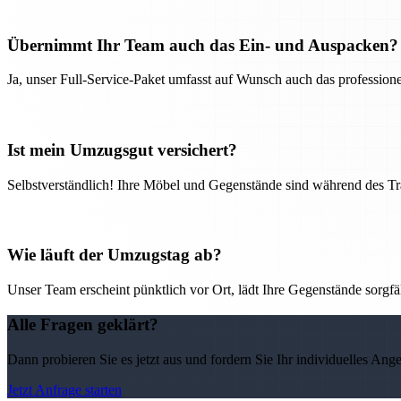
Übernimmt Ihr Team auch das Ein- und Auspacken?
Ja, unser Full-Service-Paket umfasst auf Wunsch auch das professio
Ist mein Umzugsgut versichert?
Selbstverständlich! Ihre Möbel und Gegenstände sind während des Tra
Wie läuft der Umzugstag ab?
Unser Team erscheint pünktlich vor Ort, lädt Ihre Gegenstände sorgfälti
Alle Fragen geklärt?
Dann probieren Sie es jetzt aus und fordern Sie Ihr individuelles Ang
Jetzt Anfrage starten