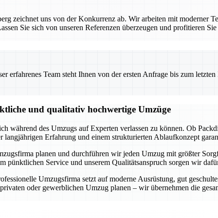
rg zeichnet uns von der Konkurrenz ab. Wir arbeiten mit moderner Te
ssen Sie sich von unseren Referenzen überzeugen und profitieren Sie
 erfahrenes Team steht Ihnen von der ersten Anfrage bis zum letzten Ka
nktliche und qualitativ hochwertige Umzüge
 sich während des Umzugs auf Experten verlassen zu können. Ob Packdi
er langjährigen Erfahrung und einem strukturierten Ablaufkonzept garan
lle Umzugsfirma planen und durchführen wir jeden Umzug mit größter Sorg
m pünktlichen Service und unserem Qualitätsanspruch sorgen wir dafür,
fessionelle Umzugsfirma setzt auf moderne Ausrüstung, gut geschultes
n privaten oder gewerblichen Umzug planen – wir übernehmen die gesam