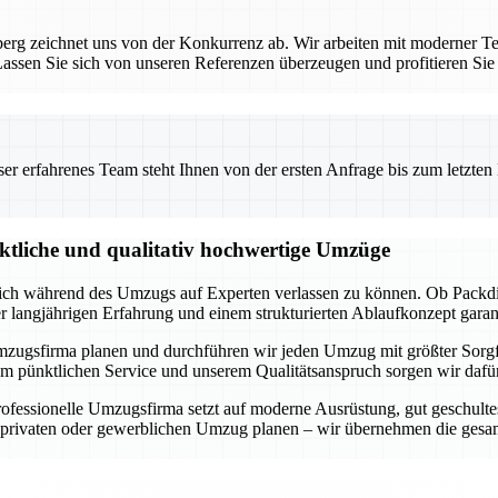
rg zeichnet uns von der Konkurrenz ab. Wir arbeiten mit moderner Te
ssen Sie sich von unseren Referenzen überzeugen und profitieren Sie
 erfahrenes Team steht Ihnen von der ersten Anfrage bis zum letzten Ka
nktliche und qualitativ hochwertige Umzüge
 sich während des Umzugs auf Experten verlassen zu können. Ob Packdi
er langjährigen Erfahrung und einem strukturierten Ablaufkonzept garan
lle Umzugsfirma planen und durchführen wir jeden Umzug mit größter Sorg
m pünktlichen Service und unserem Qualitätsanspruch sorgen wir dafür,
fessionelle Umzugsfirma setzt auf moderne Ausrüstung, gut geschultes
n privaten oder gewerblichen Umzug planen – wir übernehmen die gesam