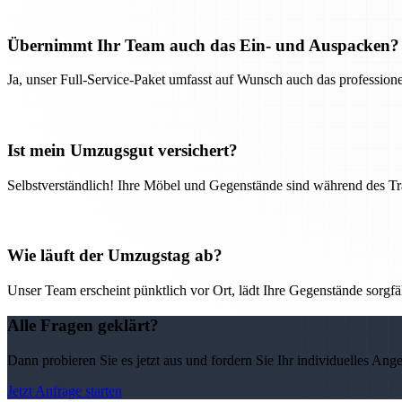
Übernimmt Ihr Team auch das Ein- und Auspacken?
Ja, unser Full-Service-Paket umfasst auf Wunsch auch das professio
Ist mein Umzugsgut versichert?
Selbstverständlich! Ihre Möbel und Gegenstände sind während des Tra
Wie läuft der Umzugstag ab?
Unser Team erscheint pünktlich vor Ort, lädt Ihre Gegenstände sorgfälti
Alle Fragen geklärt?
Dann probieren Sie es jetzt aus und fordern Sie Ihr individuelles Ang
Jetzt Anfrage starten