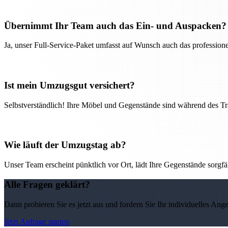
Übernimmt Ihr Team auch das Ein- und Auspacken?
Ja, unser Full-Service-Paket umfasst auf Wunsch auch das professio
Ist mein Umzugsgut versichert?
Selbstverständlich! Ihre Möbel und Gegenstände sind während des Tra
Wie läuft der Umzugstag ab?
Unser Team erscheint pünktlich vor Ort, lädt Ihre Gegenstände sorgfälti
Alle Fragen geklärt?
Dann probieren Sie es jetzt aus und fordern Sie Ihr individuelles Ang
Jetzt Anfrage starten