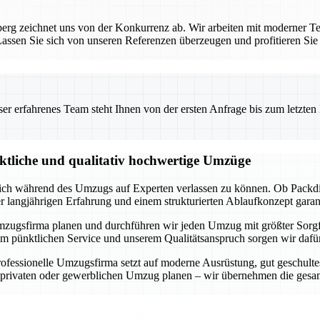
rg zeichnet uns von der Konkurrenz ab. Wir arbeiten mit moderner Te
ssen Sie sich von unseren Referenzen überzeugen und profitieren Sie
 erfahrenes Team steht Ihnen von der ersten Anfrage bis zum letzten Ka
nktliche und qualitativ hochwertige Umzüge
 sich während des Umzugs auf Experten verlassen zu können. Ob Packdi
er langjährigen Erfahrung und einem strukturierten Ablaufkonzept garan
lle Umzugsfirma planen und durchführen wir jeden Umzug mit größter Sorg
m pünktlichen Service und unserem Qualitätsanspruch sorgen wir dafür,
fessionelle Umzugsfirma setzt auf moderne Ausrüstung, gut geschultes
n privaten oder gewerblichen Umzug planen – wir übernehmen die gesam