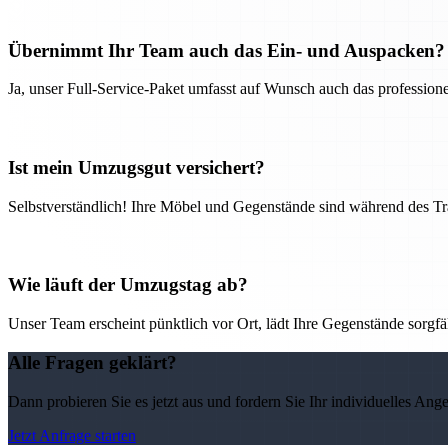
Übernimmt Ihr Team auch das Ein- und Auspacken?
Ja, unser Full-Service-Paket umfasst auf Wunsch auch das professio
Ist mein Umzugsgut versichert?
Selbstverständlich! Ihre Möbel und Gegenstände sind während des Tra
Wie läuft der Umzugstag ab?
Unser Team erscheint pünktlich vor Ort, lädt Ihre Gegenstände sorgfälti
Alle Fragen geklärt?
Dann probieren Sie es jetzt aus und fordern Sie Ihr individuelles Ang
Jetzt Anfrage starten