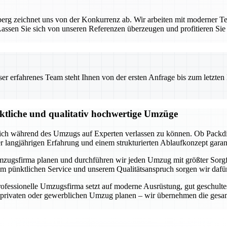
rg zeichnet uns von der Konkurrenz ab. Wir arbeiten mit moderner Te
ssen Sie sich von unseren Referenzen überzeugen und profitieren Sie
 erfahrenes Team steht Ihnen von der ersten Anfrage bis zum letzten Ka
nktliche und qualitativ hochwertige Umzüge
 sich während des Umzugs auf Experten verlassen zu können. Ob Packdi
er langjährigen Erfahrung und einem strukturierten Ablaufkonzept garan
lle Umzugsfirma planen und durchführen wir jeden Umzug mit größter Sorg
m pünktlichen Service und unserem Qualitätsanspruch sorgen wir dafür,
fessionelle Umzugsfirma setzt auf moderne Ausrüstung, gut geschultes
n privaten oder gewerblichen Umzug planen – wir übernehmen die gesam