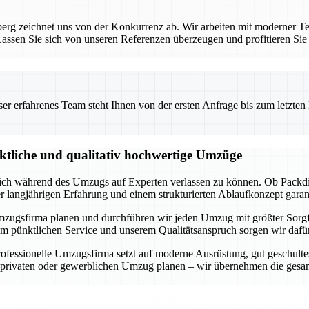
rg zeichnet uns von der Konkurrenz ab. Wir arbeiten mit moderner Te
ssen Sie sich von unseren Referenzen überzeugen und profitieren Sie
 erfahrenes Team steht Ihnen von der ersten Anfrage bis zum letzten Ka
nktliche und qualitativ hochwertige Umzüge
 sich während des Umzugs auf Experten verlassen zu können. Ob Packdi
er langjährigen Erfahrung und einem strukturierten Ablaufkonzept garan
lle Umzugsfirma planen und durchführen wir jeden Umzug mit größter Sorg
m pünktlichen Service und unserem Qualitätsanspruch sorgen wir dafür,
fessionelle Umzugsfirma setzt auf moderne Ausrüstung, gut geschultes
n privaten oder gewerblichen Umzug planen – wir übernehmen die gesam