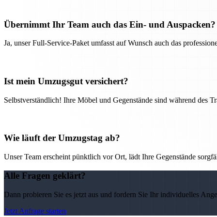
Übernimmt Ihr Team auch das Ein- und Auspacken?
Ja, unser Full-Service-Paket umfasst auf Wunsch auch das professio
Ist mein Umzugsgut versichert?
Selbstverständlich! Ihre Möbel und Gegenstände sind während des Tra
Wie läuft der Umzugstag ab?
Unser Team erscheint pünktlich vor Ort, lädt Ihre Gegenstände sorgfälti
Alle Fragen geklärt?
Dann probieren Sie es jetzt aus und fordern Sie Ihr individuelles Ang
Jetzt Anfrage starten