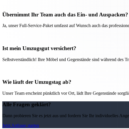
Übernimmt Ihr Team auch das Ein- und Auspacken?
Ja, unser Full-Service-Paket umfasst auf Wunsch auch das professio
Ist mein Umzugsgut versichert?
Selbstverständlich! Ihre Möbel und Gegenstände sind während des Tra
Wie läuft der Umzugstag ab?
Unser Team erscheint pünktlich vor Ort, lädt Ihre Gegenstände sorgfälti
Alle Fragen geklärt?
Dann probieren Sie es jetzt aus und fordern Sie Ihr individuelles Ang
Jetzt Anfrage starten