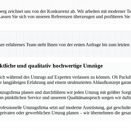
rg zeichnet uns von der Konkurrenz ab. Wir arbeiten mit moderner Te
ssen Sie sich von unseren Referenzen überzeugen und profitieren Sie
 erfahrenes Team steht Ihnen von der ersten Anfrage bis zum letzten Ka
nktliche und qualitativ hochwertige Umzüge
 sich während des Umzugs auf Experten verlassen zu können. Ob Packdi
er langjährigen Erfahrung und einem strukturierten Ablaufkonzept garan
lle Umzugsfirma planen und durchführen wir jeden Umzug mit größter Sorg
m pünktlichen Service und unserem Qualitätsanspruch sorgen wir dafür,
fessionelle Umzugsfirma setzt auf moderne Ausrüstung, gut geschultes
n privaten oder gewerblichen Umzug planen – wir übernehmen die gesam