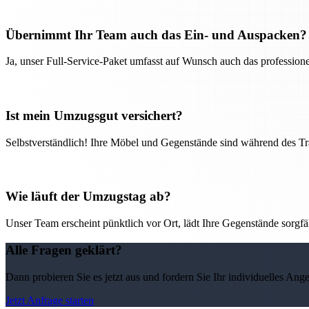
Übernimmt Ihr Team auch das Ein- und Auspacken?
Ja, unser Full-Service-Paket umfasst auf Wunsch auch das professio
Ist mein Umzugsgut versichert?
Selbstverständlich! Ihre Möbel und Gegenstände sind während des Tra
Wie läuft der Umzugstag ab?
Unser Team erscheint pünktlich vor Ort, lädt Ihre Gegenstände sorgfälti
Alle Fragen geklärt?
Dann probieren Sie es jetzt aus und fordern Sie Ihr individuelles Ang
Jetzt Anfrage starten