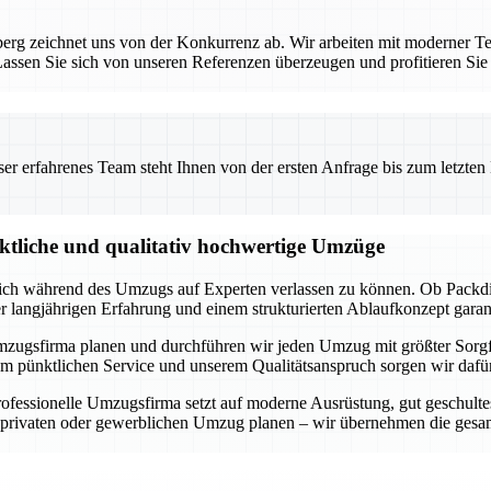
rg zeichnet uns von der Konkurrenz ab. Wir arbeiten mit moderner Te
ssen Sie sich von unseren Referenzen überzeugen und profitieren Sie
 erfahrenes Team steht Ihnen von der ersten Anfrage bis zum letzten Ka
nktliche und qualitativ hochwertige Umzüge
 sich während des Umzugs auf Experten verlassen zu können. Ob Packdi
er langjährigen Erfahrung und einem strukturierten Ablaufkonzept garan
lle Umzugsfirma planen und durchführen wir jeden Umzug mit größter Sorg
m pünktlichen Service und unserem Qualitätsanspruch sorgen wir dafür,
fessionelle Umzugsfirma setzt auf moderne Ausrüstung, gut geschultes
n privaten oder gewerblichen Umzug planen – wir übernehmen die gesam