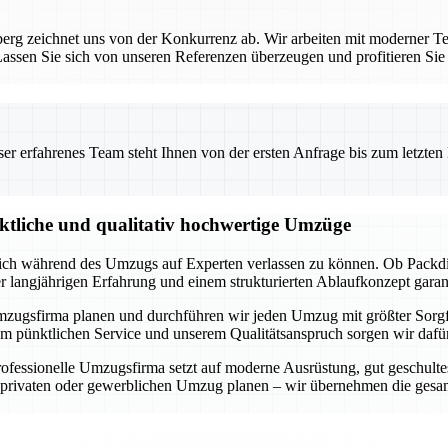
rg zeichnet uns von der Konkurrenz ab. Wir arbeiten mit moderner Te
ssen Sie sich von unseren Referenzen überzeugen und profitieren Sie
 erfahrenes Team steht Ihnen von der ersten Anfrage bis zum letzten Ka
nktliche und qualitativ hochwertige Umzüge
 sich während des Umzugs auf Experten verlassen zu können. Ob Packdi
er langjährigen Erfahrung und einem strukturierten Ablaufkonzept garan
lle Umzugsfirma planen und durchführen wir jeden Umzug mit größter Sorg
m pünktlichen Service und unserem Qualitätsanspruch sorgen wir dafür,
fessionelle Umzugsfirma setzt auf moderne Ausrüstung, gut geschultes
n privaten oder gewerblichen Umzug planen – wir übernehmen die gesam