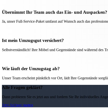
Übernimmt Ihr Team auch das Ein- und Auspacken?
Ja, unser Full-Service-Paket umfasst auf Wunsch auch das professio
Ist mein Umzugsgut versichert?
Selbstverständlich! Ihre Möbel und Gegenstände sind während des Tra
Wie läuft der Umzugstag ab?
Unser Team erscheint pünktlich vor Ort, lädt Ihre Gegenstände sorgfälti
Alle Fragen geklärt?
Dann probieren Sie es jetzt aus und fordern Sie Ihr individuelles Ang
Jetzt Anfrage starten