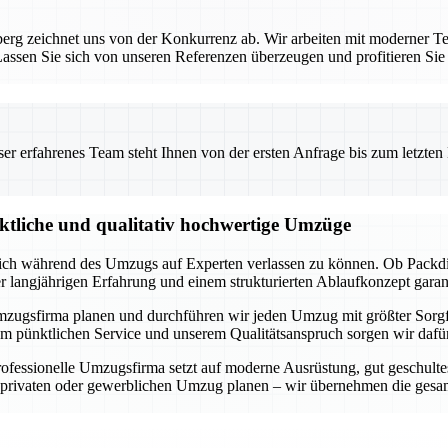
rg zeichnet uns von der Konkurrenz ab. Wir arbeiten mit moderner Te
ssen Sie sich von unseren Referenzen überzeugen und profitieren Sie
 erfahrenes Team steht Ihnen von der ersten Anfrage bis zum letzten Ka
nktliche und qualitativ hochwertige Umzüge
 sich während des Umzugs auf Experten verlassen zu können. Ob Packdi
er langjährigen Erfahrung und einem strukturierten Ablaufkonzept garan
lle Umzugsfirma planen und durchführen wir jeden Umzug mit größter Sorg
m pünktlichen Service und unserem Qualitätsanspruch sorgen wir dafür,
fessionelle Umzugsfirma setzt auf moderne Ausrüstung, gut geschultes
n privaten oder gewerblichen Umzug planen – wir übernehmen die gesam