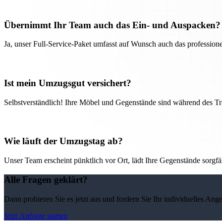
Übernimmt Ihr Team auch das Ein- und Auspacken?
Ja, unser Full-Service-Paket umfasst auf Wunsch auch das professio
Ist mein Umzugsgut versichert?
Selbstverständlich! Ihre Möbel und Gegenstände sind während des Tra
Wie läuft der Umzugstag ab?
Unser Team erscheint pünktlich vor Ort, lädt Ihre Gegenstände sorgfälti
Alle Fragen geklärt?
Dann probieren Sie es jetzt aus und fordern Sie Ihr individuelles Ang
Jetzt Anfrage starten