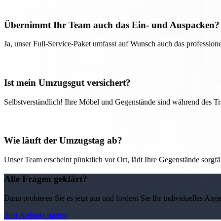
Übernimmt Ihr Team auch das Ein- und Auspacken?
Ja, unser Full-Service-Paket umfasst auf Wunsch auch das professio
Ist mein Umzugsgut versichert?
Selbstverständlich! Ihre Möbel und Gegenstände sind während des Tra
Wie läuft der Umzugstag ab?
Unser Team erscheint pünktlich vor Ort, lädt Ihre Gegenstände sorgfälti
Alle Fragen geklärt?
Dann probieren Sie es jetzt aus und fordern Sie Ihr individuelles Ang
Jetzt Anfrage starten