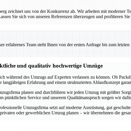
rg zeichnet uns von der Konkurrenz ab. Wir arbeiten mit moderner Te
ssen Sie sich von unseren Referenzen überzeugen und profitieren Sie
 erfahrenes Team steht Ihnen von der ersten Anfrage bis zum letzten Ka
nktliche und qualitativ hochwertige Umzüge
 sich während des Umzugs auf Experten verlassen zu können. Ob Packdi
er langjährigen Erfahrung und einem strukturierten Ablaufkonzept garan
lle Umzugsfirma planen und durchführen wir jeden Umzug mit größter Sorg
m pünktlichen Service und unserem Qualitätsanspruch sorgen wir dafür,
fessionelle Umzugsfirma setzt auf moderne Ausrüstung, gut geschultes
n privaten oder gewerblichen Umzug planen – wir übernehmen die gesam