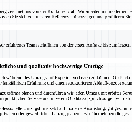
rg zeichnet uns von der Konkurrenz ab. Wir arbeiten mit moderner Te
ssen Sie sich von unseren Referenzen überzeugen und profitieren Sie
 erfahrenes Team steht Ihnen von der ersten Anfrage bis zum letzten Ka
nktliche und qualitativ hochwertige Umzüge
 sich während des Umzugs auf Experten verlassen zu können. Ob Packdi
er langjährigen Erfahrung und einem strukturierten Ablaufkonzept garan
lle Umzugsfirma planen und durchführen wir jeden Umzug mit größter Sorg
m pünktlichen Service und unserem Qualitätsanspruch sorgen wir dafür,
fessionelle Umzugsfirma setzt auf moderne Ausrüstung, gut geschultes
n privaten oder gewerblichen Umzug planen – wir übernehmen die gesam