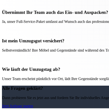
Übernimmt Ihr Team auch das Ein- und Auspacken?
Ja, unser Full-Service-Paket umfasst auf Wunsch auch das professio
Ist mein Umzugsgut versichert?
Selbstverständlich! Ihre Möbel und Gegenstände sind während des Tra
Wie läuft der Umzugstag ab?
Unser Team erscheint pünktlich vor Ort, lädt Ihre Gegenstände sorgfälti
Alle Fragen geklärt?
Dann probieren Sie es jetzt aus und fordern Sie Ihr individuelles Ang
Jetzt Anfrage starten